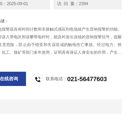
2025-09-01
访 问 量：2394
描述：
电报警器具有时间计数和非接触式感应到电场就产生音响报警的功能。
而误入带电区和误攀带电杆时，能及时发出连续的音响报警信号，提醒
注意危险，防止由于错觉和失误造成的触电伤亡事故。经过电力、铁
、化工、煤矿等部门多年使用，证明具有保证人身安全的作用，产生了
济效应。
021-56477603
在线咨询
联系电话：