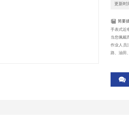
更新时间：
简要
手表式近
当您佩戴
作业人员
路、油田
良好的经