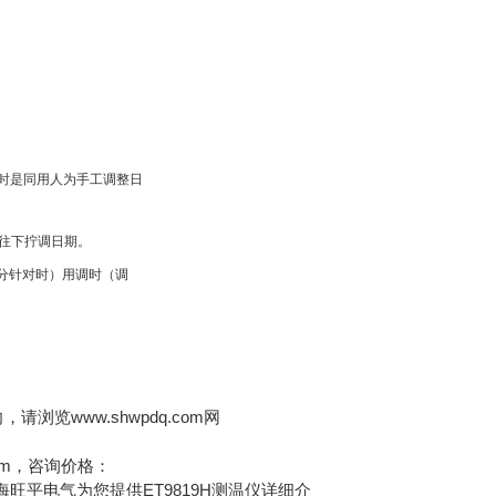
这段时是同用人为手工调整日
上往下拧调日期。
分针对时）用调时（调
浏览www.shwpdq.com网
com，咨询价格：
海旺平电气为您提供ET9819H测温仪详细介