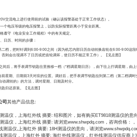
20V交流电上进行使用前的试验（确认该报警器处于正常工作状态）。
低一个电压等级的电压报警上，以防实际报警距离小于安全距离。
严格遵守《电业安全工作规程》中的有关规定。
期、日历、时间的步骤：
档，把时针调到6:00-9:00之间（因为机芯内部日历自动转换齿轮在6:00-9:00
，否则会出现调不了日历或把齿轮调坏，使日历不能正常工作）。【见左图】
9:00之间后，将手表调节钥匙往里推移一档（*档调星期日历），由下往上拧调星期，由
当前星期、日期前3天对应的位置。调好后，把手表调节钥匙拉到第二档（第二档调时
会自动调转的）的方法，调对星期、日期及时分。
钥匙归还原装。【见左图】
公司
其他产品信息:
线测温仪，上海红外线 摘要: 绍和图片，如有购买ET9818测温仪的意向，请
线测温仪，上海红外线 摘要: 请浏览www.shwpdq.com，咨询价格：，
外线测温仪,上海红外 摘要: 18H测温仪的意向，请浏览www.shwpdq.
红外线测温仪，上海红外 摘要: 海红外线测温仪，红外线测温仪供应商上