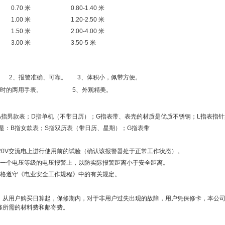
0.70 米
0.80-1.40 米
1.00 米
1.20-2.50 米
1.50 米
2.00-4.00 米
3.00 米
3.50-5 米
 2、报警准确、可靠。 3、体积小，佩带方便。
确计时的两用手表。 5、外观精美。
：A指男款表；D指单机（不带日历）；G指表带、表壳的材质是优质不锈钢；L指表指
意思是：B指女款表；S指双历表（带日历、星期）；G指表带
20V交流电上进行使用前的试验（确认该报警器处于正常工作状态）。
低一个电压等级的电压报警上，以防实际报警距离小于安全距离。
严格遵守《电业安全工作规程》中的有关规定。
从用户购买日算起，保修期内，对于非用户过失出现的故障，用户凭保修卡，本公司
修所需的材料费和邮寄费。