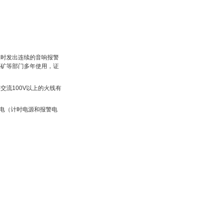
及时发出连续的音响报警
煤矿等部门多年使用，证
流100V以上的火线有
电（计时电源和报警电
。