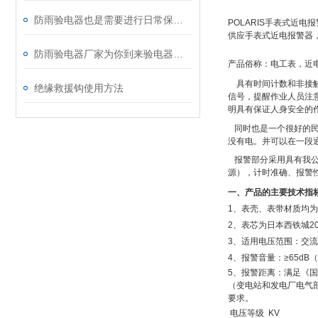
防雨验电器也是需要进行日常保养的
POLARIS手表式近电
供应手表式近电报警器
防雨验电器厂家为你到来验电器的相关问题
产品俗称：电工表，近
具有时间计数和非接
绝缘救援钩使用方法
信号，提醒作业人员注
明具有保证人身安全的
同时也是一个很好的民
没有电。并可以在一段
报警部分采用具有我公
源），计时准确、报警
一、产品的主要技术指
1、表壳、表带材质均
2、表芯为日本西铁城203
3、适用电压范围：交流0.
4、报警音量：≥65dB（
5、报警距离：满足《
（变电站和发电厂电气
要求。
电压等级 KV