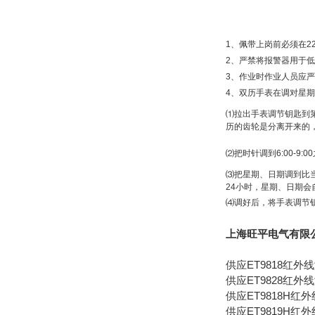
1、佩带上岗前必须在2
2、严禁将报警器用于
3、作业时作业人员应
4、双历手表在调对星
⑴拉出手表调节钥匙到第二
历的齿轮是分离开来的
⑵把时针调到6:00-
⑶把星期、日期调到比
24小时，星期、日期
⑷调好后，将手表调节
上海旺平电气有限
供应ET9818红外
供应ET9828红外
供应ET9818H红
供应ET9819H