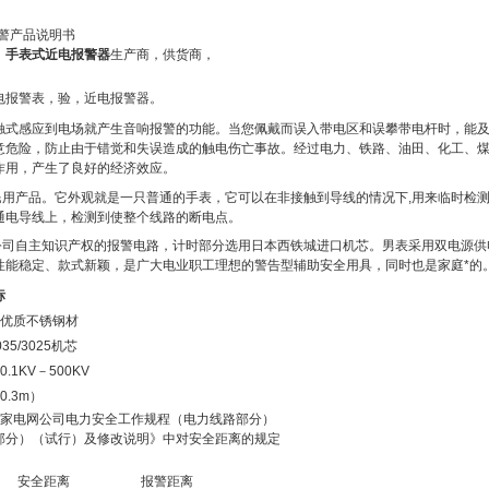
报警产品说明书
，
手表式近电报警器
生产商，供货商，
电报警表，验，近电报警器。
触式感应到电场就产生音响报警的功能。当您佩戴而误入带电区和误攀带电杆时，能
意危险，防止由于错觉和失误造成的触电伤亡事故。经过电力、铁路、油田、化工、
作用，产生了良好的经济效应。
用产品。它外观就是一只普通的手表，它可以在非接触到导线的情况下,用来临时检测交
通电导线上，检测到使整个线路的断电点。
司自主知识产权的报警电路，计时部分选用日本西铁城进口机芯。男表采用双电源供
性能稳定、款式新颖，是广大电业职工理想的警告型辅助安全用具，同时也是家庭*的
标
为优质不锈钢材
5/3025机芯
1KV－500KV
0.3m）
国家电网公司电力安全工作规程（电力线路部分）
部分）（试行）及修改说明》中对安全距离的规定
安全距离
报警距离