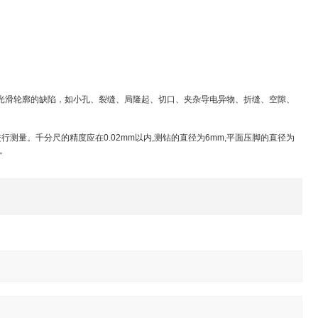
光滑轮廓的缺陷，如小孔、裂缝、局隆起、切口、夹杂导电异物、折缝、空隙、
进行测量。千分尺的精度应在
0.02mm
以内
,
测钻的直径为
6mm,
平面压脚的直径为
。