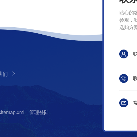
贴心的
参观，
选购方
我们
联
常
sitemap.xml
管理登陆