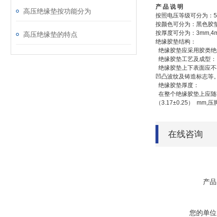
产 品 说 明
高压绝缘垫按功能分为
按照电压等级可分为：
5
按颜色可分为：黑色胶
按厚度可分为：
3mm,4
高压绝缘垫的特点
绝缘胶垫结构：
绝缘胶垫应采用胶类绝
绝缘胶垫工艺及成型：
绝缘胶垫上下表面应不
凹凸波纹及铸造标志等
绝缘胶垫厚度：
在整个绝缘胶垫上应随
（3.17±0.25） mm,
压
在线咨询
产品
您的单位