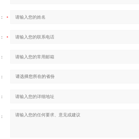
：
：
：
：
：
：