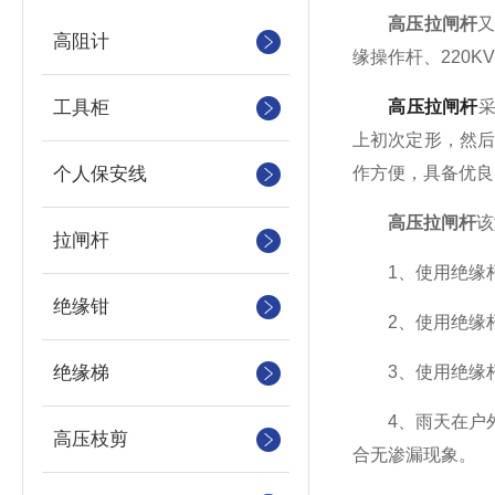
高压拉闸杆
又
高阻计
缘操作杆、220K
工具柜
高压拉闸杆
上初次定形，然
个人保安线
作方便，具备优良
高压拉闸杆
该
拉闸杆
1、使用绝缘杆
绝缘钳
2、使用绝缘杆
绝缘梯
3、使用绝缘杆
4、雨天在户外
高压枝剪
合无渗漏现象。